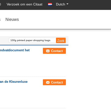
Verzoek om een Citaat
Dutch
0
s
Nieuws
andvatdocument het
Contact
an de Kleurenluxe
Contact