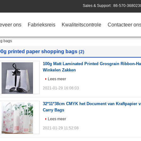
Sales & Support :
86-570-368023
eveer ons
Fabrieksreis
Kwaliteitscontrole
Contacteer on
ng bags
00g printed paper shopping bags
(2)
100g Matt Laminated Printed Grosgrain Ribbon-H
Winkelen Zakken
Lees meer
2021-01-29 16:06:03
32*11*38cm CMYK het Document van Kraftpapier v
Carry Bags
Lees meer
2021-01-29 11:52:08