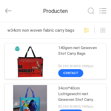
QuZhou
JH
New
Producten
Material
Co.,
Ltd.
All
Rights
HUIS
Reserved.
w34cm non woven fabric carry bags online fabricage
PRODUCTEN
140gsm niet Geweven
Stof Carry Bags
ONGEVEER
ONS
$0.35-0.50 MOQ:1000pcs
CONTACT
FABRIEKSREIS
34cm*40cm
Lichtgewicht niet
KWALITEITSCONTROLE
Geweven Stof Carry
Bags For Shopping
$0.35-0.50 MOQ:1000pcs