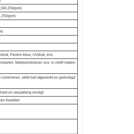
t
7,180,250gsm)
0,250gsm)
m)
ruk, Panton-kleur, UVdruk, enz.
empelen, Matrijzenknipsel, enz. in reliëf maken.
ontroleren, strikt half afgewerkt en geëindigd
lheid en verpakking eindigt.
an Kwaliteit