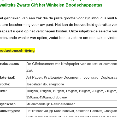
waliteits Zwarte Gift het Winkelen Boodschappentas
et gebruiken van een zak die de juiste grootte voor zijn inhoud is leidt 
etere bescherming voor uw punt. Het kan de hoeveelheid gebruikte ve
espaart u geld op het verschepen kosten. Onze uitgebreide selectie van
erbazende waaier van opties, zodat bent u zekere om een zak te vinden 
roductomschrijving
De Giftdocument
Kraftpapier van
roductnaam:
van
de luxe Milieuvriend
Zak
ateriaal:
Art Paper, Kraftpapier-Document, Ivoorraad, Duplexra
rootte:
Toegelaten douanegrootte
ikte:
100gsm, 128gsm, 157gsm, 175gsm, 190gsm, 200gsm, 210gsm
350gsm, 450gsm, of douane
igenschap:
Milieuvriendelijk, Rekupereerbaar
andvattypes:
Het linthandvat, pp-Kabelhandvat, Katoenen Handvat, Grosgrai