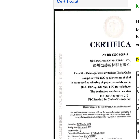
Certificaat
k
H
b
b
v
P
P
M
G
D
E
H