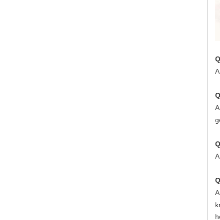
Q
A
Q
A
g
Q
A
Q
A
k
h