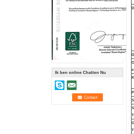
D
D
O
e
Ik ben online Chatten Nu
K
P
S
S
T
O
T