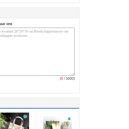
naar ons
(
0
/ 3000)