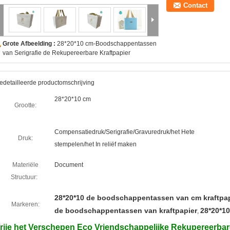
Contact
Grote Afbeelding :
28*20*10 cm-Boodschappentassen
van Serigrafie de Rekupereerbare Kraftpapier
edetailleerde productomschrijving
28*20*10 cm
Grootte:
Compensatiedruk/Serigrafie/Gravuredruk/het Hete
Druk:
stempelen/het In reliëf maken
Materiële
Document
Structuur:
28*20*10 de boodschappentassen van cm kraftpap
Markeren:
de boodschappentassen van kraftpapier
28*20*1
,
rije het Verschepen Eco Vriendschappelijke Rekupereerba