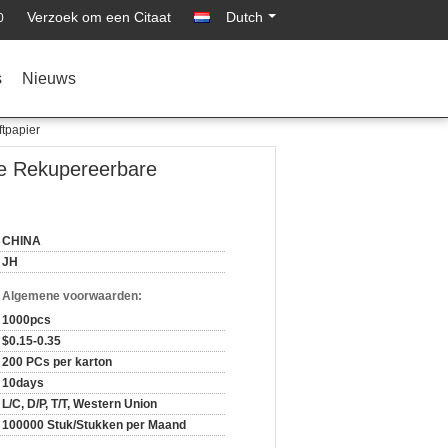
Verzoek om een Citaat
Dutch
0
s
Nieuws
tpapier
e Rekupereerbare
CHINA
JH
n Algemene voorwaarden:
1000pcs
$0.15-0.35
200 PCs per karton
10days
L/C, D/P, T/T, Western Union
100000 Stuk/Stukken per Maand