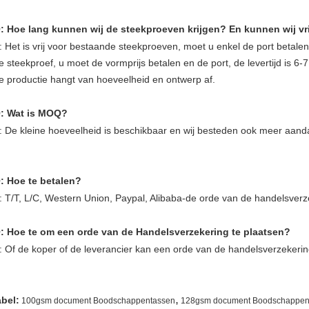
: Hoe lang kunnen wij de steekproeven krijgen? En kunnen wij v
: Het is vrij voor bestaande steekproeven, moet u enkel de port betalen
e steekproef, u moet de vormprijs betalen en de port, de levertijd is 6
e productie hangt van hoeveelheid en ontwerp af.
: Wat is MOQ?
: De kleine hoeveelheid is beschikbaar en wij besteden ook meer aand
: Hoe te betalen?
: T/T, L/C, Western Union, Paypal, Alibaba-de orde van de handelsverz
: Hoe te om een orde van de Handelsverzekering te plaatsen?
: Of de koper of de leverancier kan een orde van de handelsverzekering
,
abel:
100gsm document Boodschappentassen
128gsm document Boodschappen