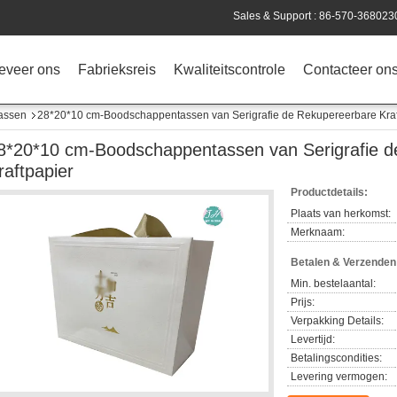
Sales & Support :
86-570-368023
eveer ons
Fabrieksreis
Kwaliteitscontrole
Contacteer on
assen
28*20*10 cm-Boodschappentassen van Serigrafie de Rekupereerbare Kraf
8*20*10 cm-Boodschappentassen van Serigrafie d
raftpapier
Productdetails:
Plaats van herkomst:
Merknaam:
Betalen & Verzende
Min. bestelaantal:
Prijs:
Verpakking Details:
Levertijd:
Betalingscondities:
Levering vermogen: