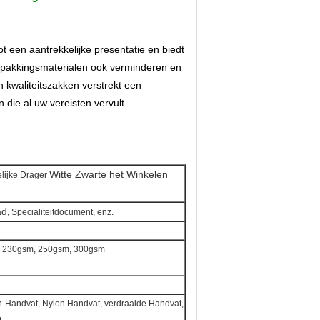
tot een aantrekkelijke presentatie en biedt
rpakkingsmaterialen ook verminderen en
 kwaliteitszakken verstrekt een
die al uw vereisten vervult.
Witte Zwarte het Winkelen
elijke Drager
ad
, Specialiteitdocument, enz.
, 230gsm, 250gsm, 300gsm
n-Handvat, Nylon Handvat, verdraaide Handvat,