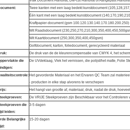
Vlak Document Handvat, Die-cut Handvat of Aangepast Handva
ocument:
Twee kanten met een laag bedekt kunstdocument (105,128,15
Één kant met een laag bedekt kunstdocument (140,170,190,21
Kraftpapier-document (gsm 100.120.130.140.170.180.200.250)
Wit Raadsdocument (230,250,270,210,300,350,400,450,500gs
Wit Kaartdocument (250,300,350,400,450gsm)
Golfdocument, karton, foliedocument, gerecycleerd materiaal
ruk:
De druk van de de kleurencompensatie van CMYK 4, het schermd
ppervlakte die
De UVdeklaag, Vlek het vernissen, die polijst/het matte, Folie St
indigen:
waliteitscontrole:
Het gevorderde Materiaal en het Ervaren QC Team zal materieel c
- producten in elke stap alvorens te verschepen
rijs:
Het hangt van grootte af, materiaal, druk, nadat de druk, hoevee
teekproeven:
De VRIJE Steekproeven zijn Beschikbaar voor het Controleren v
teekproeven die
3-5 dagen
ijd leiden:
rde Belangrijke
15-20 dagen
ijd: