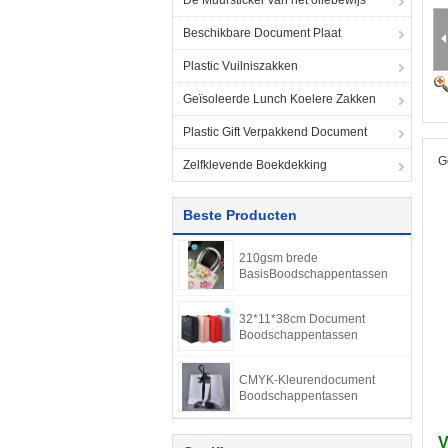
De Muursticker van het oliebewijs
Beschikbare Document Plaat
Plastic Vuilniszakken
Geïsoleerde Lunch Koelere Zakken
Plastic Gift Verpakkend Document
G
Zelfklevende Boekdekking
Beste Producten
210gsm brede
BasisBoodschappentassen
32*11*38cm Document
Boodschappentassen
CMYK-Kleurendocument
Boodschappentassen
V