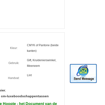
CMYK of Pantone (beide
Kleur:
kanten)
Gift, Kruidenierswinkel,
Gebruik:
Meeneem
Lint
Handvat:
ier
,
0 cm-luxeboodschappentassen
re Hoogte - het Document van de