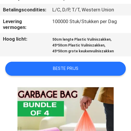
CONTACTEER
Betalingscondities:
L/C, D/P, T/T, Western Union
ONS
Levering
100000 Stuk/Stukken per Dag
vermogen:
NIEUWS
Hoog licht:
,
50cm lengte Plastic Vuilniszakken
,
45*50cm Plastic Vuilniszakken
VERZOEK
45*50cm grote keukenvuilniszakken
OM
EEN
BESTE PRIJS
CITAAT
SITEMAP
PRIVACY
POLICY