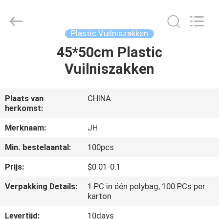
QuZhou
JH
New
Material
Co.,
Plastic Vuilniszakken
Ltd.
All
Rights
45*50cm Plastic
HUIS
Reserved.
Vuilniszakken
PRODUCTEN
Plaats van
CHINA
herkomst:
ONGEVEER
ONS
Merknaam:
JH
Min. bestelaantal:
100pcs
FABRIEKSREIS
Prijs:
$0.01-0.1
Verpakking Details:
1 PC in één polybag, 100 PCs per
KWALITEITSCONTROLE
karton
Levertijd:
10days