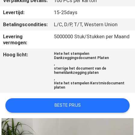
Verpakking Details:
100 PCs per karton
CONTACTEER
ONS
Levertijd:
15-25days
Betalingscondities:
L/C, D/P, T/T, Western Union
NIEUWS
Levering
5000000 Stuk/Stukken per Maand
vermogen:
VERZOEK
Hoog licht:
Hete het stempelen
Dankzeggingsdocument Platen
OM
,
sterrige het document van de
EEN
hemeldankzegging platen
,
CITAAT
Hete het stempelen Kerstmisdocument
platen
SITEMAP
BESTE PRIJS
PRIVACY
POLICY