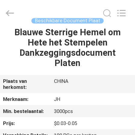
QuZhou
JH
New
Material
Co.,
Beschikbare Document Plaat
Ltd.
All
Rights
Blauwe Sterrige Hemel om
HUIS
Reserved.
Hete het Stempelen
PRODUCTEN
Dankzeggingsdocument
Platen
ONGEVEER
ONS
Plaats van
CHINA
herkomst:
FABRIEKSREIS
Merknaam:
JH
Min. bestelaantal:
3000pcs
KWALITEITSCONTROLE
Prijs:
$0.03-0.05