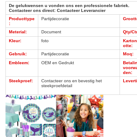
De gelukwensen u vonden ons een professionele fabriek.
Contacteer ons direct: Contacteer Leverancier
Producttype
Partijdecoratie
Groott
:
Meterial:
Document
Qty/Ct
Kleur:
foto
Karton
otte:
Gebruik:
Partijdecoratie
Moq:
Embleem:
OEM en Gedrukt
Betali
voorw
den:
Steekproef:
Contacteer ons en bevestig het
Leverti
steekproefdetail