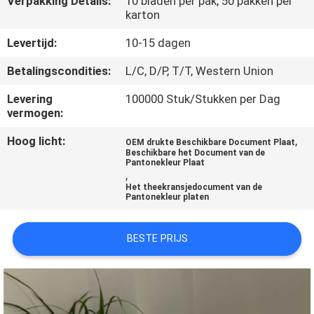
Verpakking Details:
10 bladen per pak, 50 pakken per
CONTACTEER
karton
ONS
Levertijd:
10-15 dagen
Betalingscondities:
L/C, D/P, T/T, Western Union
NIEUWS
Levering
100000 Stuk/Stukken per Dag
vermogen:
VERZOEK
OM
Hoog licht:
,
OEM drukte Beschikbare Document Plaat
Beschikbare het Document van de
EEN
Pantonekleur Plaat
,
CITAAT
Het theekransjedocument van de
Pantonekleur platen
SITEMAP
BESTE PRIJS
PRIVACY
POLICY