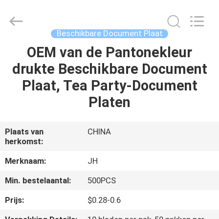
QuZhou
JH
New
Material
Co.,
Beschikbare Document Plaat
Ltd.
All
Rights
OEM van de Pantonekleur
HUIS
Reserved.
drukte Beschikbare Document
PRODUCTEN
Plaat, Tea Party-Document
Platen
ONGEVEER
ONS
Plaats van
CHINA
herkomst:
FABRIEKSREIS
Merknaam:
JH
Min. bestelaantal:
500PCS
KWALITEITSCONTROLE
Prijs:
$0.28-0.6