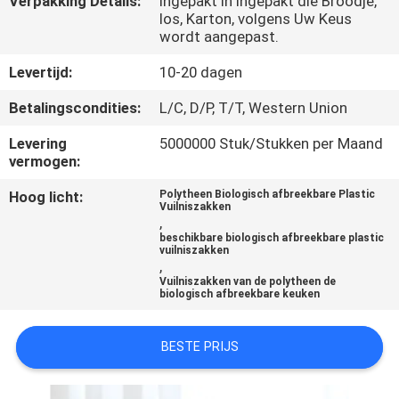
Verpakking Details:
Ingepakt in Ingepakt die Broodje,
CONTACTEER
los, Karton, volgens Uw Keus
ONS
wordt aangepast.
Levertijd:
10-20 dagen
NIEUWS
Betalingscondities:
L/C, D/P, T/T, Western Union
Levering
5000000 Stuk/Stukken per Maand
VERZOEK
vermogen:
OM
Hoog licht:
Polytheen Biologisch afbreekbare Plastic
EEN
Vuilniszakken
,
CITAAT
beschikbare biologisch afbreekbare plastic
vuilniszakken
,
Vuilniszakken van de polytheen de
SITEMAP
biologisch afbreekbare keuken
BESTE PRIJS
PRIVACY
POLICY