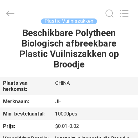
QuZhou
JH
New
Material
Co.,
Plastic Vuilniszakken
Ltd.
All
Rights
Beschikbare Polytheen
HUIS
Reserved.
Biologisch afbreekbare
PRODUCTEN
Plastic Vuilniszakken op
Broodje
ONGEVEER
ONS
Plaats van
CHINA
herkomst:
FABRIEKSREIS
Merknaam:
JH
Min. bestelaantal:
10000pcs
KWALITEITSCONTROLE
Prijs:
$0.01-0.02