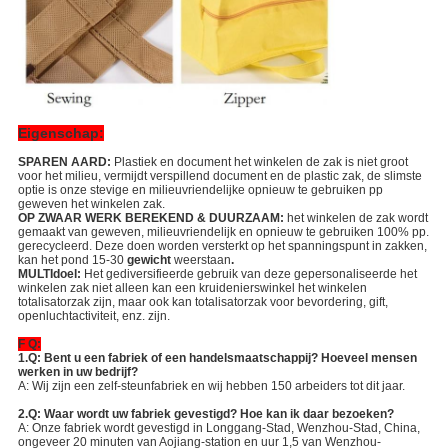
Eigenschap:
SPAREN AARD:
Plastiek en document het winkelen de zak is niet groot
voor het milieu, vermijdt verspillend document en de plastic zak, de slimste
optie is onze stevige en milieuvriendelijke opnieuw te gebruiken pp
geweven het winkelen zak.
OP ZWAAR WERK BEREKEND & DUURZAAM:
het winkelen de zak wordt
gemaakt van geweven, milieuvriendelijk en opnieuw te gebruiken 100% pp.
gerecycleerd. Deze doen worden versterkt op het spanningspunt in zakken,
kan het pond 15-30
gewicht
weerstaan
.
MULTIdoel:
Het gediversifieerde gebruik van deze gepersonaliseerde het
winkelen zak niet alleen kan een kruidenierswinkel het winkelen
totalisatorzak zijn, maar ook kan totalisatorzak voor bevordering, gift,
openluchtactiviteit, enz. zijn.
F Q:
1.Q: Bent u een fabriek of een handelsmaatschappij? Hoeveel mensen
werken in uw bedrijf?
A: Wij zijn een zelf-steunfabriek en wij hebben 150 arbeiders tot dit jaar.
2.Q: Waar wordt uw fabriek gevestigd? Hoe kan ik daar bezoeken?
A: Onze fabriek wordt gevestigd in Longgang-Stad, Wenzhou-Stad, China,
ongeveer 20 minuten van Aojiang-station en uur 1,5 van Wenzhou-