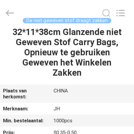
QuZhou
JH
New
Material
Co.,
De niet geweven stof draagt zakken
Ltd.
All
Rights
32*11*38cm Glanzende niet
HUIS
Reserved.
Geweven Stof Carry Bags,
PRODUCTEN
Opnieuw te gebruiken
Geweven het Winkelen
ONGEVEER
Zakken
ONS
Plaats van
CHINA
herkomst:
FABRIEKSREIS
Merknaam:
JH
KWALITEITSCONTROLE
Min. bestelaantal:
1000pcs
Prijs:
$0.35-0.50