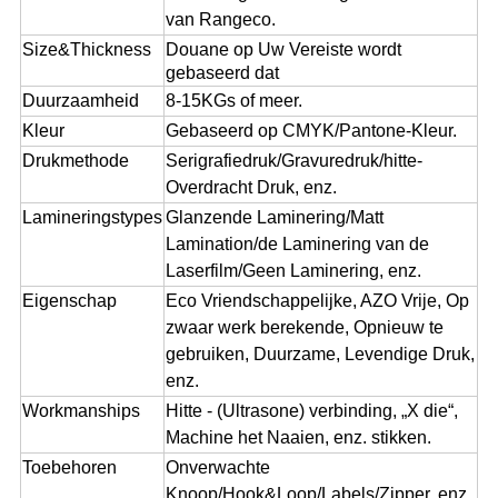
van Rangeco.
Size&Thickness
Douane op Uw Vereiste wordt
gebaseerd dat
Duurzaamheid
8-15KGs of meer.
Kleur
Gebaseerd op CMYK/Pantone-Kleur.
Drukmethode
Serigrafiedruk/Gravuredruk/hitte-
Overdracht Druk, enz.
Lamineringstypes
Glanzende Laminering/Matt
Lamination/de Laminering van de
Laserfilm/Geen Laminering, enz.
Eigenschap
Eco Vriendschappelijke, AZO Vrije, Op
zwaar werk berekende, Opnieuw te
gebruiken, Duurzame, Levendige Druk,
enz.
Workmanships
Hitte - (Ultrasone) verbinding, „X die“,
Machine het Naaien, enz. stikken.
Toebehoren
Onverwachte
Knoop/Hook&Loop/Labels/Zipper, enz.