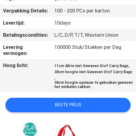
CONTACTEER
Verpakking Details:
100 - 200 PCs per karton
ONS
Levertijd:
10days
NIEUWS
Betalingscondities:
L/C, D/P, T/T, Western Union
Levering
100000 Stuk/Stukken per Dag
VERZOEK
vermogen:
OM
Hoog licht:
,
11cm dikte niet Geweven Stof Carry Bags
EEN
38cm hoogte niet Geweven Stof Carry Bags
,
CITAAT
38cm hoogte opnieuw te gebruiken geweven
het winkelen zakken
SITEMAP
BESTE PRIJS
PRIVACY
POLICY