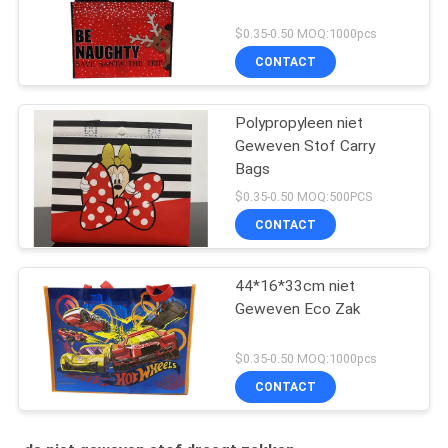
$0.35-0.50 MOQ:1000pcs
CONTACT
Polypropyleen niet
Geweven Stof Carry
Bags
$0.35-0.50 MOQ:500PCS
CONTACT
44*16*33cm niet
Geweven Eco Zak
$0.35-0.50 MOQ:1000pcs
CONTACT