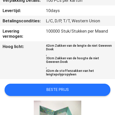
Verpakking Details:
100 PCs per karton
CONTACTEER
ONS
Levertijd:
10days
Betalingscondities:
L/C, D/P, T/T, Western Union
NIEUWS
Levering
100000 Stuk/Stukken per Maand
vermogen:
VERZOEK
Hoog licht:
42cm Zakken van de lengte de niet Geweven
Doek
OM
,
33cm Zakken van de hoogte de niet
EEN
Geweven Doek
,
CITAAT
42cm de stoffenzakken van het
lengtepolypropyleen
SITEMAP
BESTE PRIJS
PRIVACY
POLICY