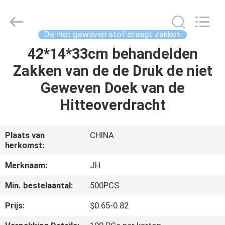
QuZhou
JH
New
Material
Co.,
De niet geweven stof draagt zakken
Ltd.
All
Rights
42*14*33cm behandelden
HUIS
Reserved.
Zakken van de de Druk de niet
PRODUCTEN
Geweven Doek van de
Hitteoverdracht
ONGEVEER
ONS
Plaats van
CHINA
herkomst:
FABRIEKSREIS
Merknaam:
JH
Min. bestelaantal:
500PCS
KWALITEITSCONTROLE
Prijs:
$0.65-0.82