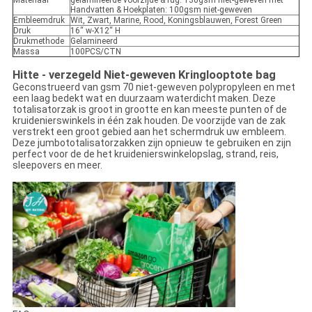
Materiaal
gelamineerde voorzijde & rug: 130gsm niet-geweven met
Handvatten & Hoekplaten: 100gsm niet-geweven
Embleemdruk
Wit, Zwart, Marine, Rood, Koningsblauwen, Forest Green
Druk
16“ w-X12“ H
Drukmethode
Gelamineerd
Massa
100PCS/CTN
Hitte - verzegeld Niet-geweven Kringlooptote bag
Geconstrueerd van gsm 70 niet-geweven polypropyleen en met
een laag bedekt wat en duurzaam waterdicht maken. Deze
totalisatorzak is groot in grootte en kan meeste punten of de
kruidenierswinkels in één zak houden. De voorzijde van de zak
verstrekt een groot gebied aan het schermdruk uw embleem.
Deze jumbototalisatorzakken zijn opnieuw te gebruiken en zijn
perfect voor de de het kruidenierswinkelopslag, strand, reis,
sleepovers en meer.