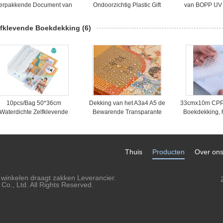
erpakkende Document van
Ondoorzichtig Plastic Gift
van BOPP UV 
de HUISDIERENpp A4 A5
Verpakkend Document
Plastic de Gi
Plastic Gift in Broodjes
Docu
lfklevende Boekdekking
(6)
10pcs/Bag 50*36cm
Dekking van het A3a4 A5 de
33cmx10m CPP 
Waterdichte Zelfklevende
Bewarende Transparante
Boekdekking, 
Boekdekking
Zelfklevende Boek
Achter Pla
Behan
Thuis
Producten
Over on
 winkelen draagt zakken Leverancier.
o., Ltd. All Rights Reserved.