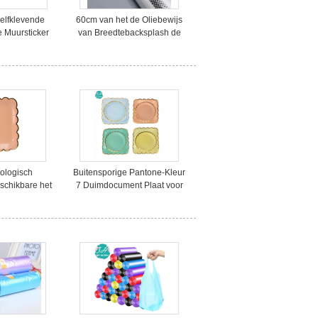
elfklevende
60cm van het de Oliebewijs
e Muursticker
van Breedtebacksplash de
bewijs, het
Muursticker Gemakkelijk
ng van de
schoon te maken
nolie
ologisch
Buitensporige Pantone-Kleur
schikbare het
7 Duimdocument Plaat voor
n Laciness
Huwelijken
osteerbare
 Platen