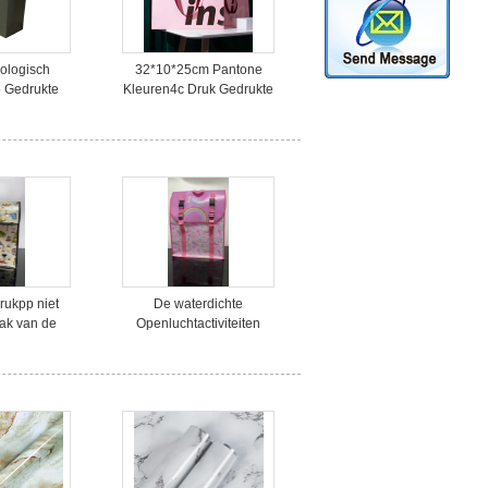
ologisch
32*10*25cm Pantone
e Gedrukte
Kleuren4c Druk Gedrukte
t Winkelen
Document het Winkelen
anedocument
Zakken
t Embleem
ukpp niet
De waterdichte
ak van de
Openluchtactiviteiten
rafie, niet
lamineerden niet Geweven
Eco-Zak
Polypropyleenzakken