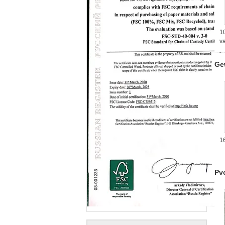
1
v
Ge
1
h
Pv