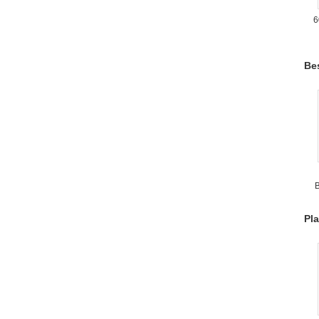
6
T
Be
v
Pla