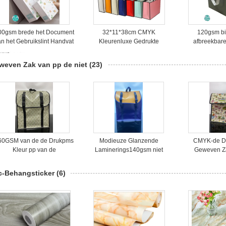
00gsm brede het Document
32*11*38cm CMYK
120gsm bi
an het Gebruikslint Handvat
Kleurenluxe Gedrukte
afbreekbar
Gedrukte het Winkelen
Document het Winkelen
Document he
Zakken
Zakken
Zakken, Dou
weven Zak van pp de niet
(23)
Zakken me
60GSM van de de Drukpms
Modieuze Glanzende
CMYK-de Dr
Kleur pp van de
Laminerings140gsm niet
Geweven Z
itteoverdracht Geweven Zak
Geweven Rugzak voor
Kleurenserig
de niet
Studenten
Geweven 
c-Behangsticker
(6)