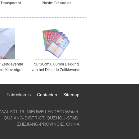
Transparant
Plastic Gift van de
ft Verpakkend
hologramlaser Verpakkende
ment
Document, Film Verpakkend
Document
Zelfklevende
50*30cm 0.08mm Dekking
het Kleverige
van het Dikte de Zelfklevende
stic Boek
Boek voor Studenten
delen
s
Fabrieksreis
Contacten
Sitemap
ZAAL 501-19, NIEUWE LANDBOUWstad,
QUJIANG-DISTRICT, QUZHOU-STAD,
ZHEJIANG-PROVINCIE, CHINA
sales1@nmjh.com.cn