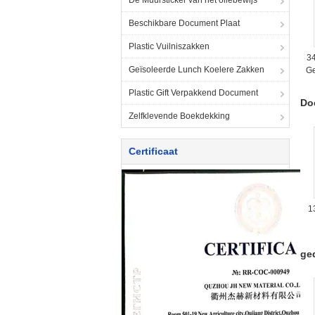
De Muursticker van het oliebewijs
Beschikbare Document Plaat
Plastic Vuilniszakken
3
Geïsoleerde Lunch Koelere Zakken
Ge
Plastic Gift Verpakkend Document
Do
Zelfklevende Boekdekking
Certificaat
1
ge