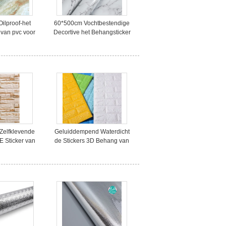
Oilproof-het
60*500cm Vochtbestendige
 van pvc voor
Decortive het Behangsticker
urant
van pvc
Zelfklevende
Geluiddempend Waterdicht
E Sticker van
de Stickers 3D Behang van
immuur
de Schuimmuur