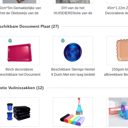
0cm*5m Gemakkelijke van
DIY-van de het
45m*1.22m Z
het de Oliebewijs van de
HUISDIERENolie van de
Decoratieve d
oepassingsaluminiumfolie
Grootte de Verwijderbare
van het Olie
de Muursticker
Zilveren Kleur Sticker van de
Bewijsbeha
schikbare Document Plaat
(27)
het Bewijsmuur
Keuke
9inch decoratieve
Beschikbare Sterrige Hemel
250gsm bi
Beschikbare het Document
9 Duim Met een laag bedekt
afbreekbare Be
an het Partijgebruik Plaat,
Document Platen voor Jong
Document va
Roze Document Platen
geitjepartij
Plaat, Comp
stic Vuilniszakken
(12)
Document