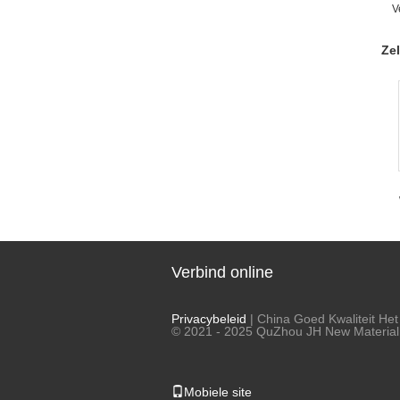
V
Ze
Verbind online
Privacybeleid
| China Goed Kwaliteit Het
© 2021 - 2025 QuZhou JH New Material C
Mobiele site