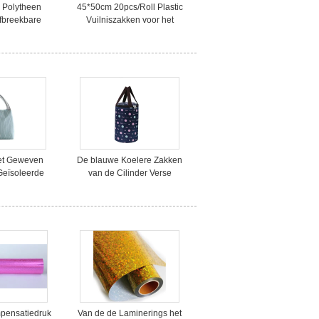
 Polytheen
45*50cm 20pcs/Roll Plastic
afbreekbare
Vuilniszakken voor het
niszakken op
Ziekenhuis
dje
et Geweven
De blauwe Koelere Zakken
Geïsoleerde
van de Cilinder Verse
ere Zakken
Voedsel Geïsoleerde Lunch,
Grote Koele Zakken voor
Voedsel
pensatiedruk
Van de de Laminerings het