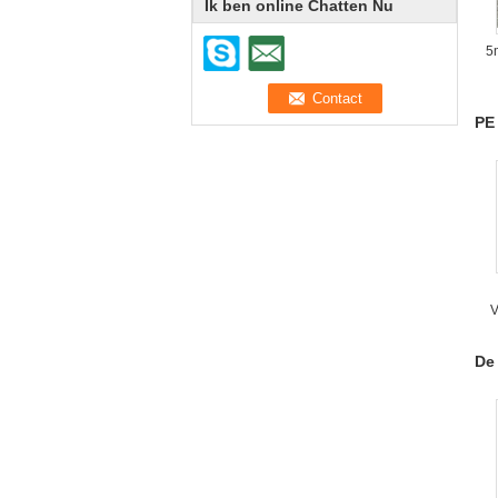
Ik ben online Chatten Nu
5
PE
V
De 