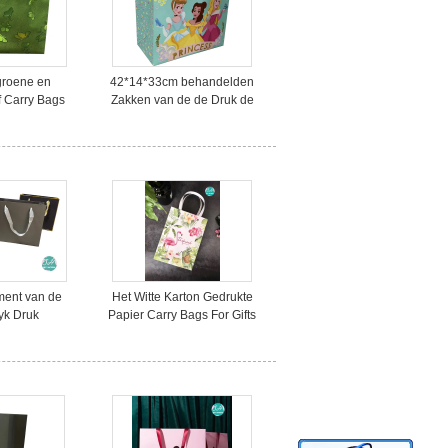
groene en
42*14*33cm behandelden
 Carry Bags
Zakken van de de Druk de
ing niet
niet Geweven Doek van de
Hitteoverdracht
ment van de
Het Witte Karton Gedrukte
yk Druk
Papier Carry Bags For Gifts
entassen,
van CMYK 4C
ocument
tassen voor
ing