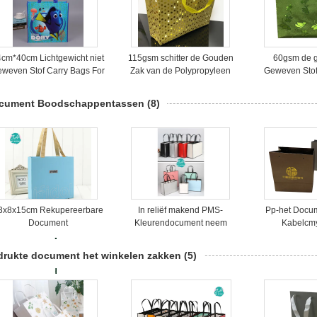
4cm*40cm Lichtgewicht niet
115gsm schitter de Gouden
60gsm de 
weven Stof Carry Bags For
Zak van de Polypropyleen
Geweven Stof
Shopping
Opnieuw te gebruiken
van Shinn
Kruidenierswinkel
cument Boodschappentassen
(8)
3x8x15cm Rekupereerbare
In reliëf makend PMS-
Pp-het Docu
Document
Kleurendocument neem
Kabelcm
Boodschappentassen met
Zakken met Handvatten,
Boodschapp
Linthandvatten
LuxeBoodschappentassen
Zwarte D
drukte document het winkelen zakken
(5)
Boodschappen
Kled