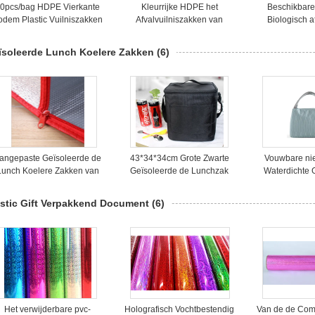
0pcs/bag HDPE Vierkante
Kleurrijke HDPE het
Beschikbare
odem Plastic Vuilniszakken
Afvalvuilniszakken van
Biologisch 
Drawstring in Broodjes
Plastic Vuil
Broo
ïsoleerde Lunch Koelere Zakken
(6)
angepaste Geïsoleerde de
43*34*34cm Grote Zwarte
Vouwbare ni
Lunch Koelere Zakken van
Geïsoleerde de Lunchzak
Waterdichte 
e Kleurenpicknick Polyester
van de Volumealuminiumfolie
Lunch Koel
astic Gift Verpakkend Document
(6)
Het verwijderbare pvc-
Holografisch Vochtbestendig
Van de de Com