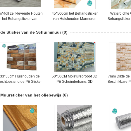
m/Roll zelfklevende Houten
45*500cm het Behangsticker
Waterdichte 
het Behangsticker van
van Huishouden Marmeren
Behangsticker
Korrelpvc
pvc
Resta
 de Sticker van de Schuimmuur
(9)
33*33cm Huishouden de
50*50CM Moistureprooof 3D
7mm Dikte de 
ochtbestendige PE Sticker
PE Schuimbehang, 3D
Beschikbare P
van de Schuimmuur
Stickers van het Muurschuim
de Schu
voor de Bureaubouw
Muursticker van het oliebewijs
(6)