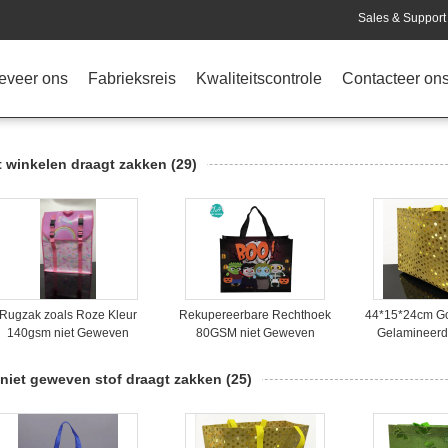
Sales & Support 
eveer ons
Fabrieksreis
Kwaliteitscontrole
Contacteer on
t winkelen draagt zakken
(29)
Rugzak zoals Roze Kleur
Rekupereerbare Rechthoek
44*15*24cm G
140gsm niet Geweven
80GSM niet Geweven
Gelamineerd
Winkelend Carry Bags
Gedrukt Carry Bags,
Carry
Opnieuw te gebruiken
 niet geweven stof draagt zakken
(25)
Kruidenierswinkel het
Winkelen Zak