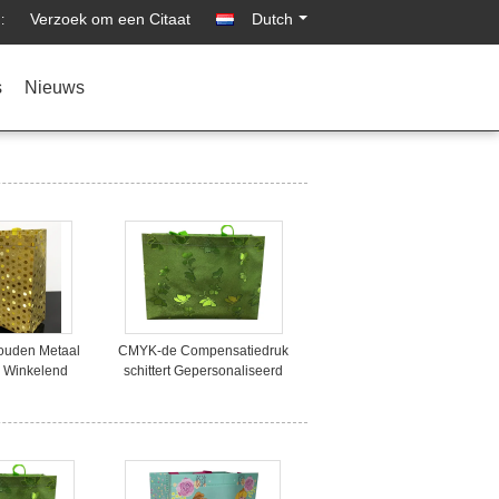
Verzoek om een Citaat
Dutch
:
s
Nieuws
ouden Metaal
CMYK-de Compensatiedruk
 Winkelend
schittert Gepersonaliseerd
 Bags
Carry Bags With Handle