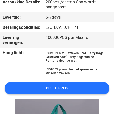
CONTACTEER
Verpakking Details:
200pcs /carton.Can wordt
aangepast
ONS
Levertijd:
5-7days
NIEUWS
Betalingscondities:
L/C, D/A, D/P, T/T
Levering
100000PCS per Maand
VERZOEK
vermogen:
OM
Hoog licht:
,
ISO9001 niet Geweven Stof Carry Bags
Geweven Stof Carry Bags van de
EEN
Pantonekleur de niet
,
CITAAT
ISO9001 promotie niet geweven het
winkelen zakken
SITEMAP
BESTE PRIJS
PRIVACY
POLICY