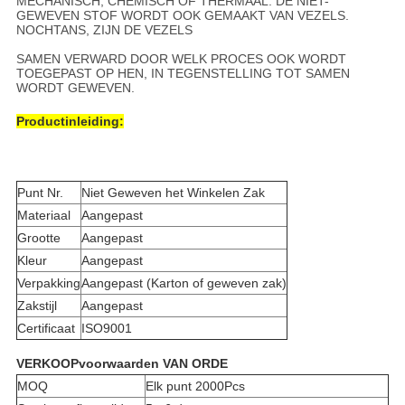
MECHANISCH, CHEMISCH OF THERMAAL. DE NIET-
GEWEVEN STOF WORDT OOK GEMAAKT VAN VEZELS.
NOCHTANS, ZIJN DE VEZELS
SAMEN VERWARD DOOR WELK PROCES OOK WORDT
TOEGEPAST OP HEN, IN TEGENSTELLING TOT SAMEN
WORDT GEWEVEN.
Productinleiding:
Punt Nr.
Niet Geweven het Winkelen Zak
Materiaal
Aangepast
Grootte
Aangepast
Kleur
Aangepast
Verpakking
Aangepast (Karton of geweven zak)
Zakstijl
Aangepast
Certificaat
ISO9001
VERKOOPvoorwaarden VAN ORDE
MOQ
Elk punt 2000Pcs