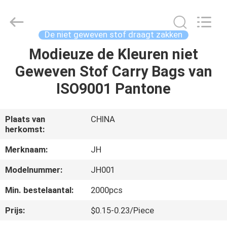
QuZhou
JH
New
Material
Co.,
De niet geweven stof draagt zakken
Ltd.
All
Rights
Modieuze de Kleuren niet
HUIS
Reserved.
Geweven Stof Carry Bags van
PRODUCTEN
ISO9001 Pantone
ONGEVEER
Plaats van
CHINA
herkomst:
ONS
Merknaam:
JH
FABRIEKSREIS
Modelnummer:
JH001
Min. bestelaantal:
2000pcs
KWALITEITSCONTROLE
Prijs:
$0.15-0.23/Piece