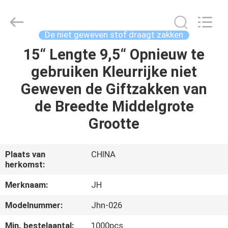
QuZhou
JH
New
Material
Co.,
De niet geweven stof draagt zakken
Ltd.
All
Rights
15“ Lengte 9,5“ Opnieuw te
HUIS
Reserved.
gebruiken Kleurrijke niet
PRODUCTEN
Geweven de Giftzakken van
de Breedte Middelgrote
ONGEVEER
Grootte
ONS
Plaats van
CHINA
herkomst:
FABRIEKSREIS
Merknaam:
JH
KWALITEITSCONTROLE
Modelnummer:
Jhn-026
Min. bestelaantal:
1000pcs