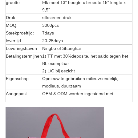
grootte
Elk meet 13“ hoogte x breedte 15“ lengte x
9,5“
Druk
silkscreen druk
MOQ:
3000pcs
Steekproeftijd:
7days
levertijd
20-25days
Leveringshaven
Ningbo of Shanghai
Betalingstermijnen
1) TT met 30%deposite, het saldo tegen het
BL exemplaar
2) L/C bij gezicht
Eigenschap
Opnieuw te gebruiken milieuvriendelijk,
modieus, duurzaam
Aangepast
OEM & ODM worden ingestemd met