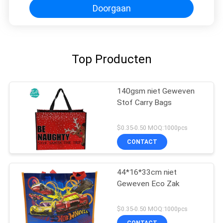
Doorgaan
Top Producten
140gsm niet Geweven
Stof Carry Bags
$0.35-0.50 MOQ:1000pcs
CONTACT
44*16*33cm niet
Geweven Eco Zak
$0.35-0.50 MOQ:1000pcs
CONTACT