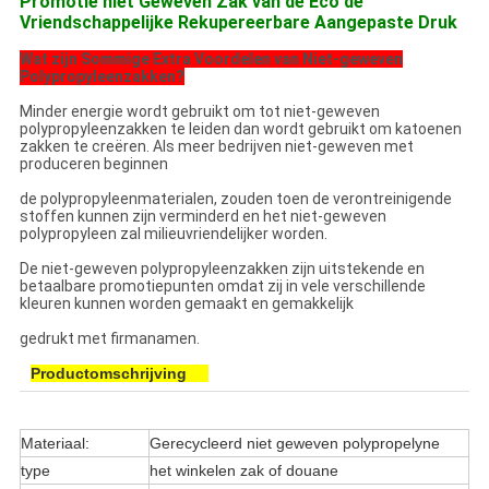
Promotie niet Geweven Zak van de Eco de
Vriendschappelijke Rekupereerbare Aangepaste Druk
Wat zijn Sommige Extra Voordelen van Niet-geweven
Polypropyleenzakken?
Minder energie wordt gebruikt om tot niet-geweven
polypropyleenzakken te leiden dan wordt gebruikt om katoenen
zakken te creëren. Als meer bedrijven niet-geweven met
produceren beginnen
de polypropyleenmaterialen, zouden toen de verontreinigende
stoffen kunnen zijn verminderd en het niet-geweven
polypropyleen zal milieuvriendelijker worden.
De niet-geweven polypropyleenzakken zijn uitstekende en
betaalbare promotiepunten omdat zij in vele verschillende
kleuren kunnen worden gemaakt en gemakkelijk
gedrukt met firmanamen.
Productomschrijving
Materiaal:
Gerecycleerd niet geweven polypropelyne
type
het winkelen zak of douane