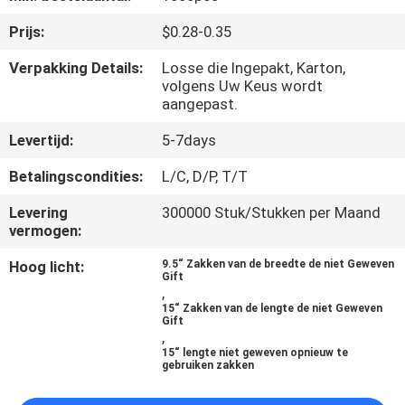
CONTACTEER
Prijs:
$0.28-0.35
ONS
Verpakking Details:
Losse die Ingepakt, Karton,
volgens Uw Keus wordt
NIEUWS
aangepast.
Levertijd:
5-7days
VERZOEK
Betalingscondities:
L/C, D/P, T/T
OM
EEN
Levering
300000 Stuk/Stukken per Maand
vermogen:
CITAAT
Hoog licht:
9.5“ Zakken van de breedte de niet Geweven
Gift
,
SITEMAP
15“ Zakken van de lengte de niet Geweven
Gift
,
15“ lengte niet geweven opnieuw te
PRIVACY
gebruiken zakken
POLICY